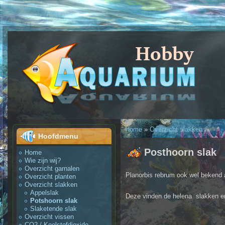
U bent hier
Home
»
Overzicht slakken
Hoofdmenu
Posthoorn slak
Home
Wie zijn wij?
Overzicht garnalen
Planorbis rebrum ook wel bekend a
Overzicht planten
Overzicht slakken
Appelslak
Deze vinden de helena slakken er
Potshoorn slak
Slaketende slak
Overzicht vissen
CO2 / Koolstofdioxide